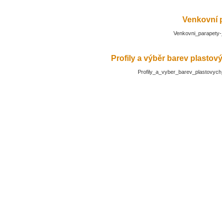
Venkovní 
Venkovni_parapety-
Profily a výběr barev plasto
Profily_a_vyber_barev_plastovyc