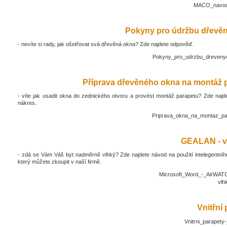
MACO_navod_
Pokyny pro údržbu dřevěn
- nevíte si rady, jak ošetřovat svá dřevěná okna? Zde najdete odpověď.
Pokyny_pro_udrzbu_drevenyc
Příprava dřevěného okna na montáž 
- víte jak usadit okna do zednického otvoru a provést montáž parapetu? Zde najd
nákres.
Priprava_okna_na_montaz_pa
GEALAN - v
- zdá se Vám Váš byt nadměrně vlhký? Zde najdete návod na použití intelegentníh
který můžete zkoupit v naší firmě.
Microsoft_Word_-_AirWATC
vlh
Vnitřní
Vnitrni_parapety