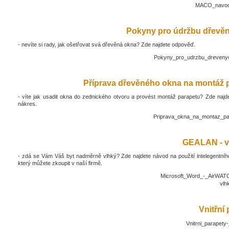
MACO_navod_
Pokyny pro údržbu dřevěn
- nevíte si rady, jak ošetřovat svá dřevěná okna? Zde najdete odpověď.
Pokyny_pro_udrzbu_drevenyc
Příprava dřevěného okna na montáž 
- víte jak usadit okna do zednického otvoru a provést montáž parapetu? Zde najd
nákres.
Priprava_okna_na_montaz_pa
GEALAN - v
- zdá se Vám Váš byt nadměrně vlhký? Zde najdete návod na použití intelegentníh
který můžete zkoupit v naší firmě.
Microsoft_Word_-_AirWATC
vlh
Vnitřní
Vnitrni_parapety