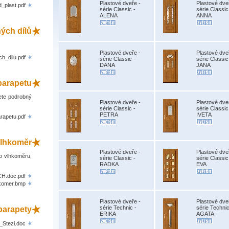
Plastové dveře -
Plastové dve
plast.pdf
série Classic -
série Classic
ALENA
ANNA
ých dílů
Plastové dveře -
Plastové dve
h_dilu.pdf
série Classic -
série Classic
DANA
JANA
parapetu
ete podrobný
Plastové dveře -
Plastové dve
série Classic -
série Classic
PETRA
IVETA
rapetu.pdf
lhkoměr
Plastové dveře -
Plastové dve
o vlhkoměru,
série Classic -
série Classic
RADKA
EVA
H.doc.pdf
komer.bmp
Plastové dveře -
Plastové dve
série Technic -
série Technic
 parapety
ERIKA
AGATA
-_Stezi.doc