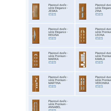
Plastové dveře -
Plastové dve
série Elegance -
série Elegan
JESIKA
ZINA
Plastové dveře -
Plastové dve
série Elegance -
série Premiu
REGINA
LEONA
Plastové dveře -
Plastové dve
série Premium -
série Premiu
MARIKA
KAMILA
Plastové dveře -
Plastové dve
série Premium -
série Premiu
MARTINA
VERONIKA
Plastové dveře -
série Premium -
ANNABEL