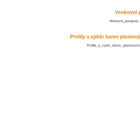
Venkovní 
Venkovni_parapety-
Profily a výběr barev plasto
Profily_a_vyber_barev_plastovyc