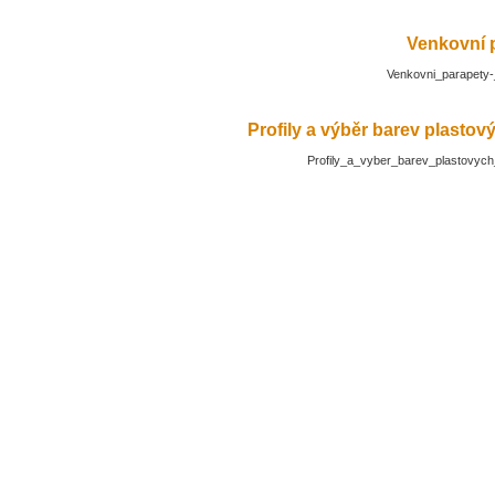
Venkovní 
Venkovni_parapety-
Profily a výběr barev plasto
Profily_a_vyber_barev_plastovyc