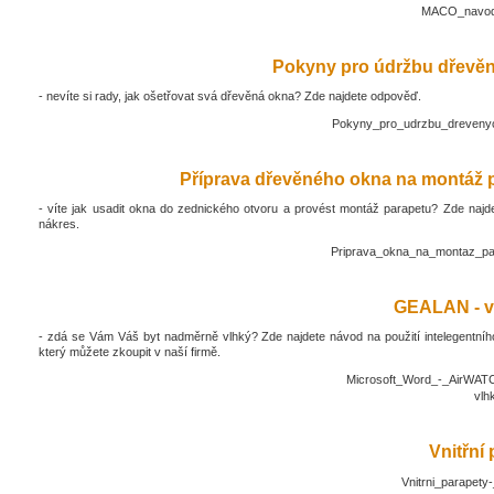
MACO_navod_
Pokyny pro údržbu dřevěn
- nevíte si rady, jak ošetřovat svá dřevěná okna? Zde najdete odpověď.
Pokyny_pro_udrzbu_drevenyc
Příprava dřevěného okna na montáž 
- víte jak usadit okna do zednického otvoru a provést montáž parapetu? Zde najd
nákres.
Priprava_okna_na_montaz_pa
GEALAN - v
- zdá se Vám Váš byt nadměrně vlhký? Zde najdete návod na použití intelegentníh
který můžete zkoupit v naší firmě.
Microsoft_Word_-_AirWATC
vlh
Vnitřní
Vnitrni_parapety