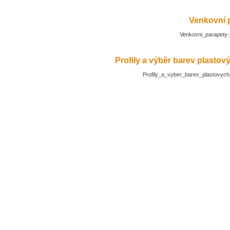
Venkovní 
Venkovni_parapety-
Profily a výběr barev plasto
Profily_a_vyber_barev_plastovyc