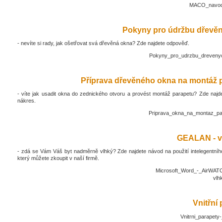
MACO_navod_
Pokyny pro údržbu dřevěn
- nevíte si rady, jak ošetřovat svá dřevěná okna? Zde najdete odpověď.
Pokyny_pro_udrzbu_drevenyc
Příprava dřevěného okna na montáž 
- víte jak usadit okna do zednického otvoru a provést montáž parapetu? Zde najd
nákres.
Priprava_okna_na_montaz_pa
GEALAN - v
- zdá se Vám Váš byt nadměrně vlhký? Zde najdete návod na použití intelegentníh
který můžete zkoupit v naší firmě.
Microsoft_Word_-_AirWATC
vlh
Vnitřní
Vnitrni_parapety