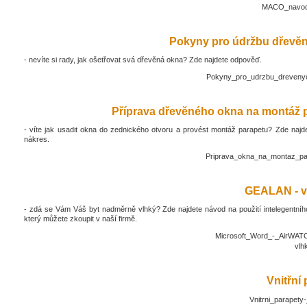
MACO_navod_
Pokyny pro údržbu dřevěn
- nevíte si rady, jak ošetřovat svá dřevěná okna? Zde najdete odpověď.
Pokyny_pro_udrzbu_drevenyc
Příprava dřevěného okna na montáž 
- víte jak usadit okna do zednického otvoru a provést montáž parapetu? Zde najd
nákres.
Priprava_okna_na_montaz_pa
GEALAN - v
- zdá se Vám Váš byt nadměrně vlhký? Zde najdete návod na použití intelegentníh
který můžete zkoupit v naší firmě.
Microsoft_Word_-_AirWATC
vlh
Vnitřní
Vnitrni_parapety