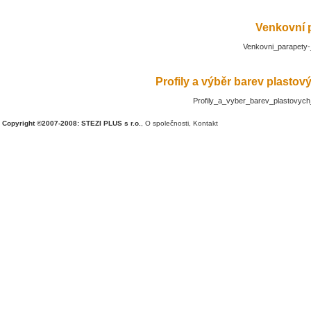
Venkovní 
Venkovni_parapety-
Profily a výběr barev plasto
Profily_a_vyber_barev_plastovyc
Copyright ©2007-2008: STEZI PLUS s r.o.
,
O společnosti
,
Kontakt