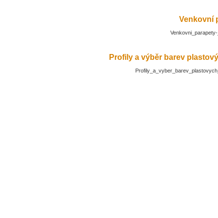
Venkovní 
Venkovni_parapety-
Profily a výběr barev plasto
Profily_a_vyber_barev_plastovyc