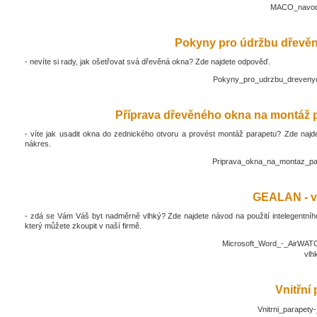
MACO_navod_
Pokyny pro údržbu dřevěn
- nevíte si rady, jak ošetřovat svá dřevěná okna? Zde najdete odpověď.
Pokyny_pro_udrzbu_drevenyc
Příprava dřevěného okna na montáž 
- víte jak usadit okna do zednického otvoru a provést montáž parapetu? Zde najd
nákres.
Priprava_okna_na_montaz_pa
GEALAN - v
- zdá se Vám Váš byt nadměrně vlhký? Zde najdete návod na použití intelegentníh
který můžete zkoupit v naší firmě.
Microsoft_Word_-_AirWATC
vlh
Vnitřní
Vnitrni_parapety