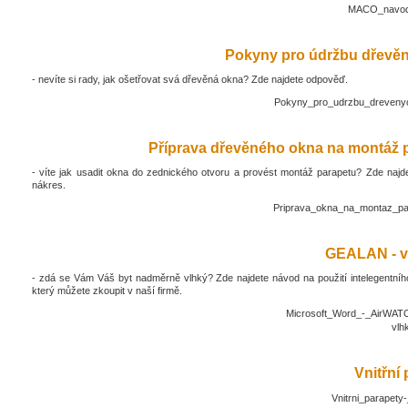
MACO_navod_
Pokyny pro údržbu dřevěn
- nevíte si rady, jak ošetřovat svá dřevěná okna? Zde najdete odpověď.
Pokyny_pro_udrzbu_drevenyc
Příprava dřevěného okna na montáž 
- víte jak usadit okna do zednického otvoru a provést montáž parapetu? Zde najd
nákres.
Priprava_okna_na_montaz_pa
GEALAN - v
- zdá se Vám Váš byt nadměrně vlhký? Zde najdete návod na použití intelegentníh
který můžete zkoupit v naší firmě.
Microsoft_Word_-_AirWATC
vlh
Vnitřní
Vnitrni_parapety