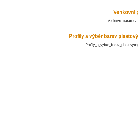
Venkovní 
Venkovni_parapety-
Profily a výběr barev plasto
Profily_a_vyber_barev_plastovyc