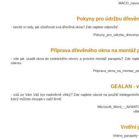
MACO_navod_
Pokyny pro údržbu dřevěn
- nevíte si rady, jak ošetřovat svá dřevěná okna? Zde najdete odpověď.
Pokyny_pro_udrzbu_drevenyc
Příprava dřevěného okna na montáž 
- víte jak usadit okna do zednického otvoru a provést montáž parapetu? Zde najd
nákres.
Priprava_okna_na_montaz_pa
GEALAN - v
- zdá se Vám Váš byt nadměrně vlhký? Zde najdete návod na použití intelegentníh
který můžete zkoupit v naší firmě.
Microsoft_Word_-_AirWATC
vlh
Vnitřní
Vnitrni_parapety