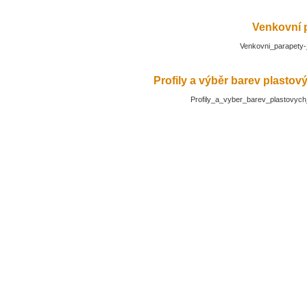
Venkovní 
Venkovni_parapety-
Profily a výběr barev plasto
Profily_a_vyber_barev_plastovyc