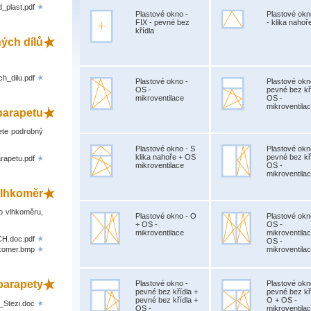
plast.pdf
Plastové okno -
Plastové okn
FIX - pevné bez
- klika nahoř
křídla
ých dílů
h_dilu.pdf
Plastové okno -
Plastové okn
OS -
pevné bez kř
mikroventilace
OS -
mikroventila
parapetu
ete podrobný
Plastové okno - S
Plastové okn
klika nahoře + OS
pevné bez kř
rapetu.pdf
mikroventilace
OS -
mikroventila
lhkoměr
o vlhkoměru,
Plastové okno - O
Plastové okn
+ OS -
OS -
mikroventilace
mikroventila
H.doc.pdf
OS -
komer.bmp
mikroventila
 parapety
Plastové okno -
Plastové okn
pevné bez křídla +
pevné bez kř
pevné bez křídla +
O + OS -
-_Stezi.doc
OS -
mikroventila