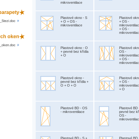
mikroventilace
parapety
Plastové okno - S
Plastové okn
_Stezi.doc
+ O + OS -
+ OS -
mikroventilace
mikroventila
+ OS -
mikroventila
vých oken
h_oken.doc
Plastové okno - O
Plastové okn
+ pevné bez křídla
OS -
+ O
mikroventila
+ OS -
mikroventila
Plastové okno -
Plastové okn
pevné bez křídla +
+ OS -
O + O + O
mikroventila
+ O
Plastové BD - OS
Plastové BD 
- mikroventilace
pevné bez kř
OS -
mikroventila
Plastové BD - S +
Plastové BD