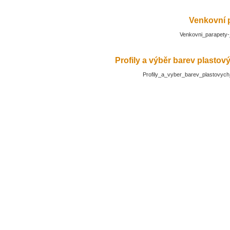
Venkovní 
Venkovni_parapety-
Profily a výběr barev plasto
Profily_a_vyber_barev_plastovyc