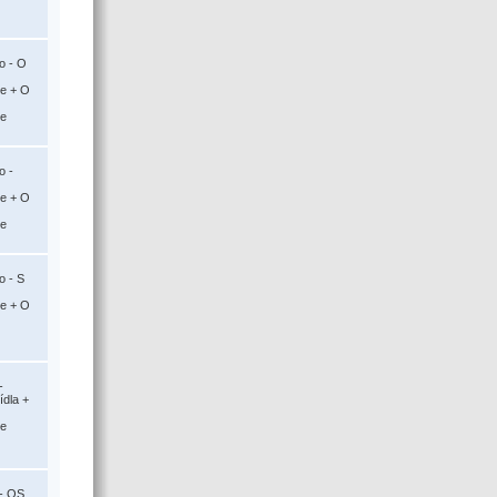
o - O
ce + O
ce
o -
ce + O
ce
o - S
ce + O
-
ídla +
ce
 - OS