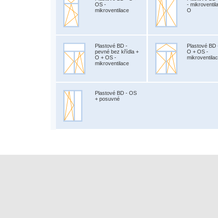
OS -
- mikroventil
mikroventilace
O
Plastové BD -
Plastové BD 
pevné bez křídla +
O + OS -
O + OS -
mikroventila
mikroventilace
Plastové BD - OS
+ posuvné