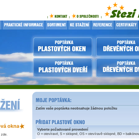
Zatím vaše poptávka neobsahuje žádnou položku
ová okna
Vyberte požadované provedení
O = otevíravé, S = sklopné, OS = otevíravě-sklopné, BD = balkóno
 zde.