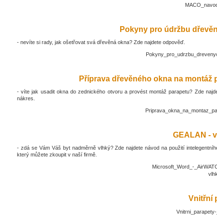
MACO_navod_
Pokyny pro údržbu dřevěn
- nevíte si rady, jak ošetřovat svá dřevěná okna? Zde najdete odpověď.
Pokyny_pro_udrzbu_drevenyc
Příprava dřevěného okna na montáž 
- víte jak usadit okna do zednického otvoru a provést montáž parapetu? Zde najd
nákres.
Priprava_okna_na_montaz_pa
GEALAN - v
- zdá se Vám Váš byt nadměrně vlhký? Zde najdete návod na použití intelegentníh
který můžete zkoupit v naší firmě.
Microsoft_Word_-_AirWATC
vlh
Vnitřní
Vnitrni_parapety