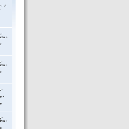
o - S
e
o -
ídla +
ce
o -
ídla +
ce
o -
ce +
ce
o -
ídla +
ce