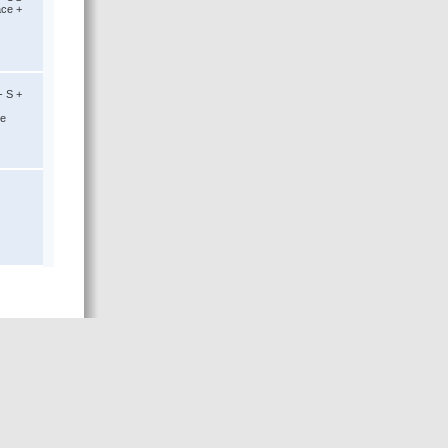
ace +
- S +
ce