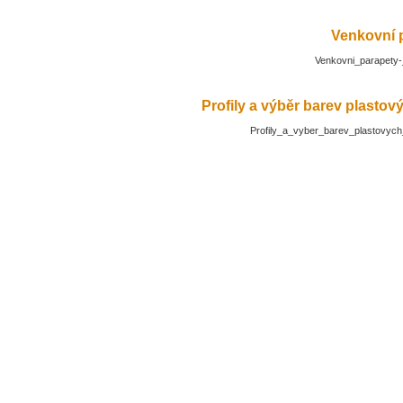
Venkovní 
Venkovni_parapety-
Profily a výběr barev plasto
Profily_a_vyber_barev_plastovyc