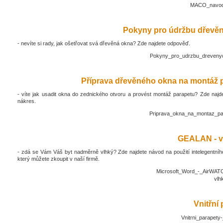
MACO_navod_
Pokyny pro údržbu dřevěn
- nevíte si rady, jak ošetřovat svá dřevěná okna? Zde najdete odpověď.
Pokyny_pro_udrzbu_drevenyc
Příprava dřevěného okna na montáž 
- víte jak usadit okna do zednického otvoru a provést montáž parapetu? Zde najd
nákres.
Priprava_okna_na_montaz_pa
GEALAN - v
- zdá se Vám Váš byt nadměrně vlhký? Zde najdete návod na použití intelegentníh
který můžete zkoupit v naší firmě.
Microsoft_Word_-_AirWATC
vlh
Vnitřní
Vnitrni_parapety