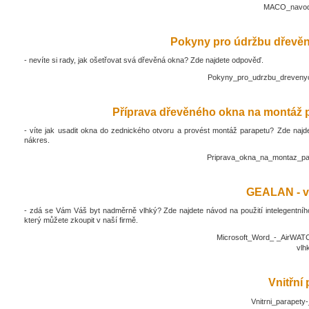
MACO_navod_
Pokyny pro údržbu dřevěn
- nevíte si rady, jak ošetřovat svá dřevěná okna? Zde najdete odpověď.
Pokyny_pro_udrzbu_drevenyc
Příprava dřevěného okna na montáž 
- víte jak usadit okna do zednického otvoru a provést montáž parapetu? Zde najd
nákres.
Priprava_okna_na_montaz_pa
GEALAN - v
- zdá se Vám Váš byt nadměrně vlhký? Zde najdete návod na použití intelegentníh
který můžete zkoupit v naší firmě.
Microsoft_Word_-_AirWATC
vlh
Vnitřní
Vnitrni_parapety