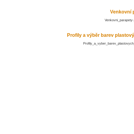
Venkovní 
Venkovni_parapety-
Profily a výběr barev plasto
Profily_a_vyber_barev_plastovyc