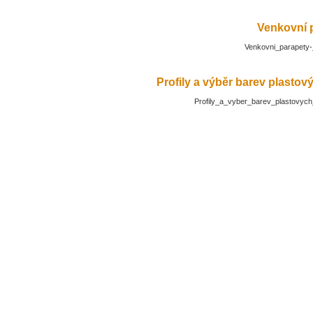
Venkovní 
Venkovni_parapety-
Profily a výběr barev plasto
Profily_a_vyber_barev_plastovyc