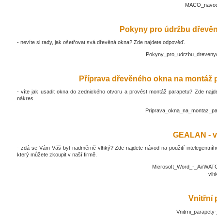
MACO_navod_
Pokyny pro údržbu dřevěn
- nevíte si rady, jak ošetřovat svá dřevěná okna? Zde najdete odpověď.
Pokyny_pro_udrzbu_drevenyc
Příprava dřevěného okna na montáž 
- víte jak usadit okna do zednického otvoru a provést montáž parapetu? Zde najd
nákres.
Priprava_okna_na_montaz_pa
GEALAN - v
- zdá se Vám Váš byt nadměrně vlhký? Zde najdete návod na použití intelegentníh
který můžete zkoupit v naší firmě.
Microsoft_Word_-_AirWATC
vlh
Vnitřní
Vnitrni_parapety