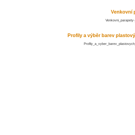
Venkovní 
Venkovni_parapety-
Profily a výběr barev plasto
Profily_a_vyber_barev_plastovyc