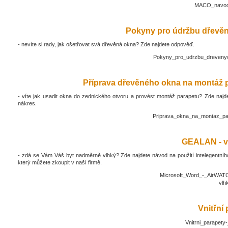
MACO_navod_
Pokyny pro údržbu dřevěn
- nevíte si rady, jak ošetřovat svá dřevěná okna? Zde najdete odpověď.
Pokyny_pro_udrzbu_drevenyc
Příprava dřevěného okna na montáž 
- víte jak usadit okna do zednického otvoru a provést montáž parapetu? Zde najd
nákres.
Priprava_okna_na_montaz_pa
GEALAN - v
- zdá se Vám Váš byt nadměrně vlhký? Zde najdete návod na použití intelegentníh
který můžete zkoupit v naší firmě.
Microsoft_Word_-_AirWATC
vlh
Vnitřní
Vnitrni_parapety