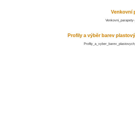
Venkovní 
Venkovni_parapety-
Profily a výběr barev plasto
Profily_a_vyber_barev_plastovyc