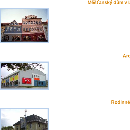
Měšťanský dům v 
Ar
Rodinné 