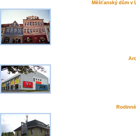
Měšťanský dům v 
Ar
Rodinné 