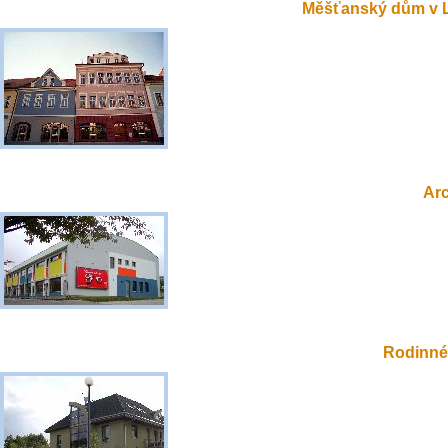
Měšťanský dům v 
Ar
Rodinné 