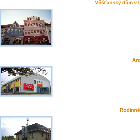
Měšťanský dům v 
Ar
Rodinné 