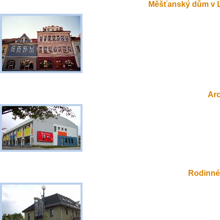
Měšťanský dům v 
Ar
Rodinné 