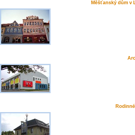
Měšťanský dům v 
Ar
Rodinné 