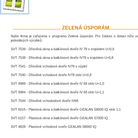
....................................... ZELENÁ ÚSPORÁM..........................
Naše firma je zařazena v programu Zelená úsporám. Pro žádost o dotaci níže 
jednotlivých výrobků:
SVT 7539 - Dřevěná okna a balkónové dveře IV 78 s trojsklem U=0,6
SVT 7538 - Dřevěná okna a balkónové dveře IV78 s trojsklem U=0,8
SVT 7541 - Dřevěné vchodové dveře IV78 s výplní
SVT 7540 - Dřevěné vchodové dveře IV78 sklo U=0,8
SVT 9989 - Dřevěná okna a balkónové dveře IV 68 sklo U=1,0
SVT 9984 - Dřevěná okna a balkónové dveře IV 68 sklo U=1,1
SVT 7544 - Dřevěné vchododové dveře IV68
SVT 6015 - Plastová okna a balkónové dveře GEALAN S8000 IQ sklo 1,1
SVT 6157 - Plastová okna a balkónové dveře GEALAN S7000 IQ
SVT 4828 - Plastové vchodové sveře GEALAN S8000 IQ