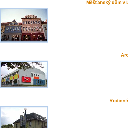
Měšťanský dům v 
Ar
Rodinné 