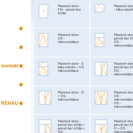
Plastové okno -
Plastové okn
FIX - pevné bez
- klika nahoř
křídla
.
Plastové okno -
Plastové okn
OS -
pevné bez kř
mikroventilace
OS -
mikroventila
.
Plastové okno - S
Plastové okn
 kontakt
klika nahoře + OS
pevné bez kř
mikroventilace
OS -
mikroventila
.
Plastové okno - O
Plastové okn
+ OS -
OS -
mikroventilace
mikroventila
L REHAU
OS -
mikroventila
Plastové okno -
Plastové okn
pevné bez křídla +
pevné bez kř
pevné bez křídla +
O + OS -
OS -
mikroventila