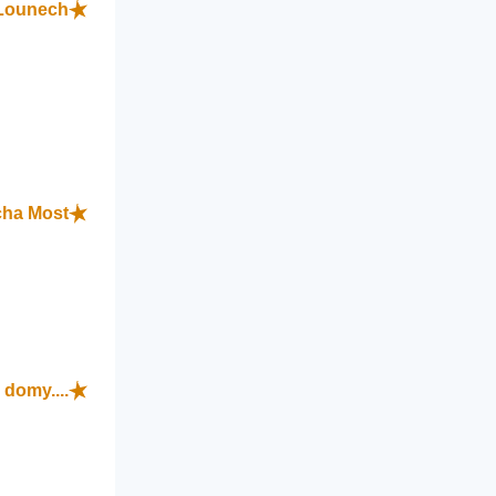
Lounech
cha Most
domy....