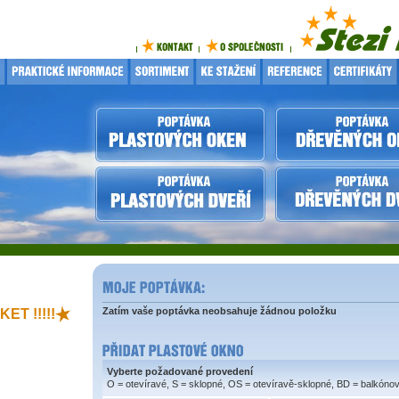
Zatím vaše poptávka neobsahuje žádnou položku
ET !!!!!
Vyberte požadované provedení
O = otevíravé, S = sklopné, OS = otevíravě-sklopné, BD = balkóno