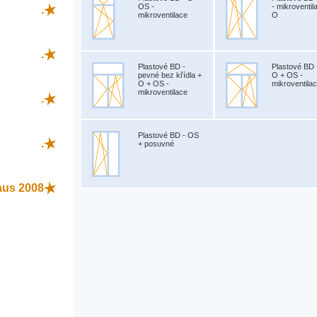
OS -
- mikroventil
.
mikroventilace
O
.
Plastové BD -
Plastové BD 
pevné bez křídla +
O + OS -
O + OS -
mikroventila
mikroventilace
.
Plastové BD - OS
.
+ posuvné
aus 2008