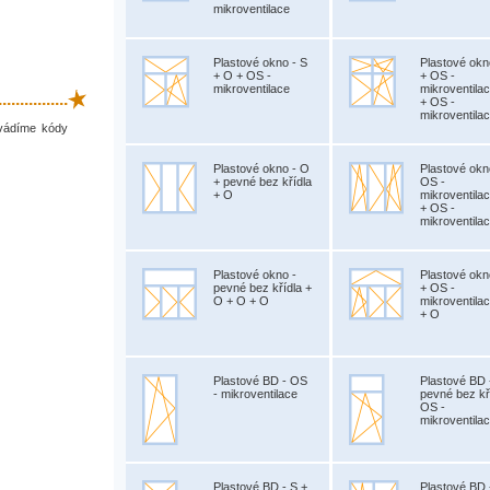
mikroventilace
Plastové okno - S
Plastové okn
+ O + OS -
+ OS -
mikroventilace
mikroventila
.............
+ OS -
mikroventila
uvádíme kódy
Plastové okno - O
Plastové okn
+ pevné bez křídla
OS -
+ O
mikroventila
+ OS -
mikroventila
Plastové okno -
Plastové okn
pevné bez křídla +
+ OS -
O + O + O
mikroventila
+ O
Plastové BD - OS
Plastové BD 
- mikroventilace
pevné bez kř
OS -
mikroventila
Plastové BD - S +
Plastové BD