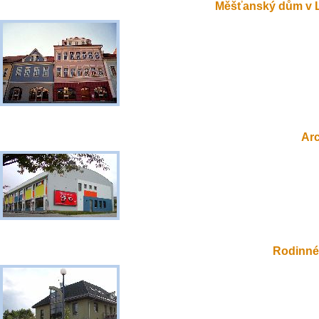
Měšťanský dům v 
Ar
Rodinné 