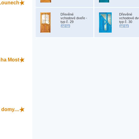
Lounech
Dřevěné
Dřevěné
vchodové dveře -
vchodové dv
typ č. 29
typ č. 30
cha Most
domy....