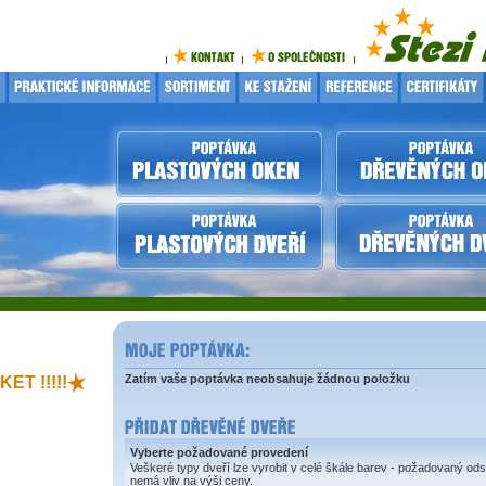
Zatím vaše poptávka neobsahuje žádnou položku
ET !!!!!
Vyberte požadované provedení
Veškeré typy dveří lze vyrobit v celé škále barev - požadovaný ods
nemá vliv na výši ceny.