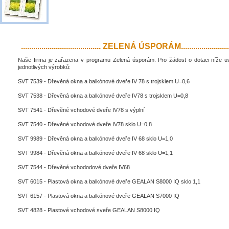
....................................... ZELENÁ ÚSPORÁM..........................
Naše firma je zařazena v programu Zelená úsporám. Pro žádost o dotaci níže 
jednotlivých výrobků:
SVT 7539 - Dřevěná okna a balkónové dveře IV 78 s trojsklem U=0,6
SVT 7538 - Dřevěná okna a balkónové dveře IV78 s trojsklem U=0,8
SVT 7541 - Dřevěné vchodové dveře IV78 s výplní
SVT 7540 - Dřevěné vchodové dveře IV78 sklo U=0,8
SVT 9989 - Dřevěná okna a balkónové dveře IV 68 sklo U=1,0
SVT 9984 - Dřevěná okna a balkónové dveře IV 68 sklo U=1,1
SVT 7544 - Dřevěné vchododové dveře IV68
SVT 6015 - Plastová okna a balkónové dveře GEALAN S8000 IQ sklo 1,1
SVT 6157 - Plastová okna a balkónové dveře GEALAN S7000 IQ
SVT 4828 - Plastové vchodové sveře GEALAN S8000 IQ