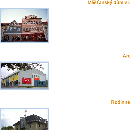
Měšťanský dům v 
Ar
Rodinné 