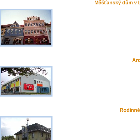
Měšťanský dům v 
Ar
Rodinné 