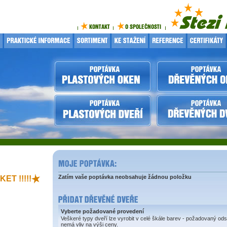
Zatím vaše poptávka neobsahuje žádnou položku
ET !!!!!
Vyberte požadované provedení
Veškeré typy dveří lze vyrobit v celé škále barev - požadovaný ods
nemá vliv na výši ceny.