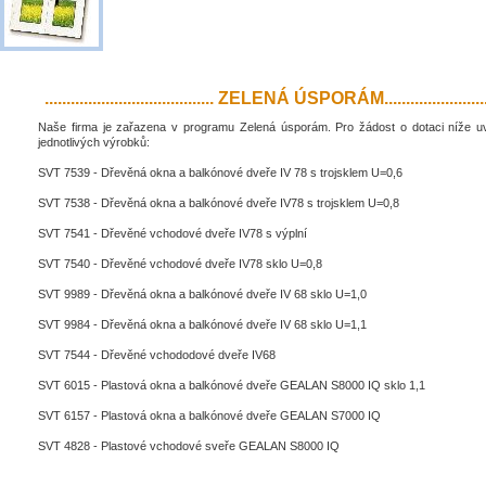
....................................... ZELENÁ ÚSPORÁM..........................
Naše firma je zařazena v programu Zelená úsporám. Pro žádost o dotaci níže 
jednotlivých výrobků:
SVT 7539 - Dřevěná okna a balkónové dveře IV 78 s trojsklem U=0,6
SVT 7538 - Dřevěná okna a balkónové dveře IV78 s trojsklem U=0,8
SVT 7541 - Dřevěné vchodové dveře IV78 s výplní
SVT 7540 - Dřevěné vchodové dveře IV78 sklo U=0,8
SVT 9989 - Dřevěná okna a balkónové dveře IV 68 sklo U=1,0
SVT 9984 - Dřevěná okna a balkónové dveře IV 68 sklo U=1,1
SVT 7544 - Dřevěné vchododové dveře IV68
SVT 6015 - Plastová okna a balkónové dveře GEALAN S8000 IQ sklo 1,1
SVT 6157 - Plastová okna a balkónové dveře GEALAN S7000 IQ
SVT 4828 - Plastové vchodové sveře GEALAN S8000 IQ