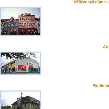
Měšťanský dům v 
Ar
Rodinné 