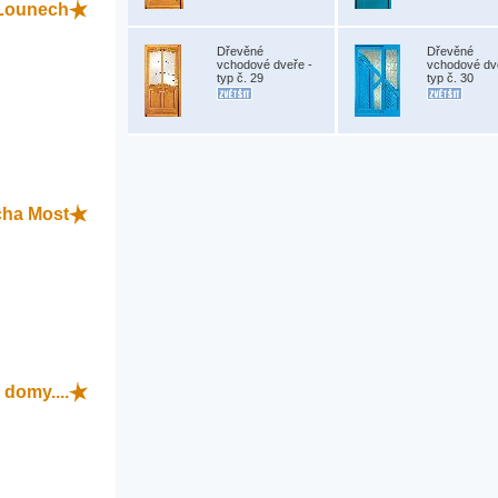
Lounech
Dřevěné
Dřevěné
vchodové dveře -
vchodové dv
typ č. 29
typ č. 30
cha Most
domy....