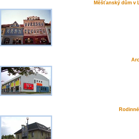
Měšťanský dům v 
Ar
Rodinné 