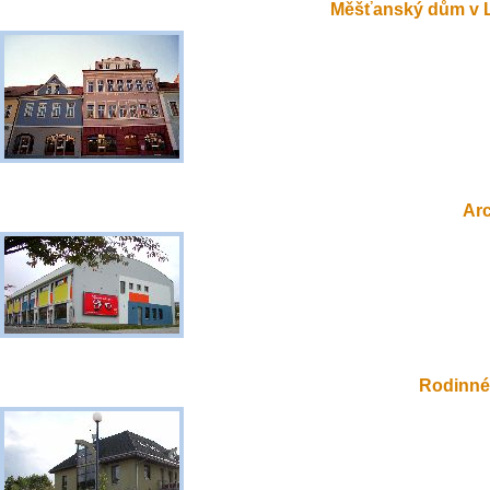
Měšťanský dům v 
Ar
Rodinné 