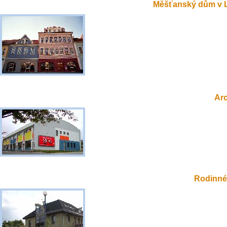
Měšťanský dům v 
Ar
Rodinné 