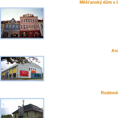
Měšťanský dům v 
Ar
Rodinné 