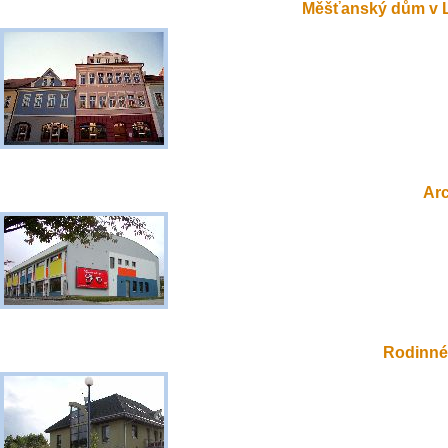
Měšťanský dům v 
Ar
Rodinné 