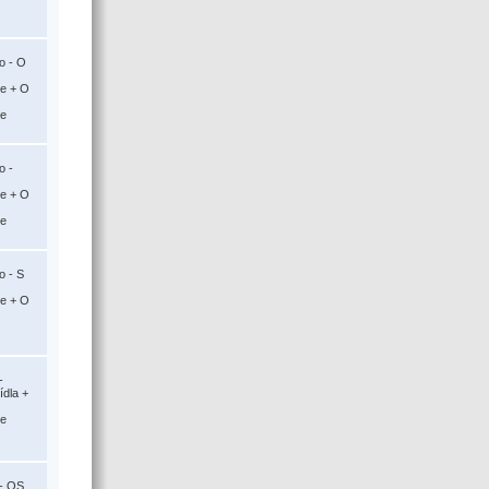
o - O
ce + O
ce
o -
ce + O
ce
o - S
ce + O
-
ídla +
ce
 - OS