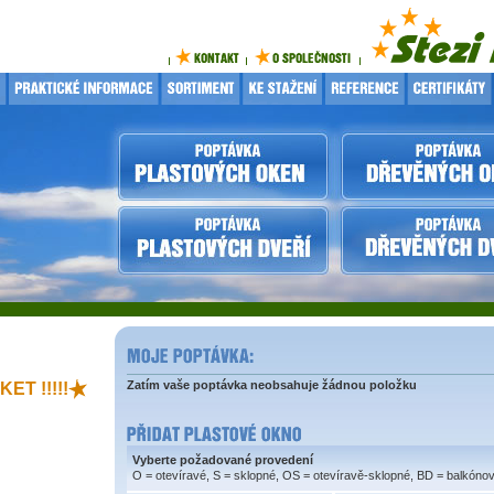
Zatím vaše poptávka neobsahuje žádnou položku
ET !!!!!
Vyberte požadované provedení
O = otevíravé, S = sklopné, OS = otevíravě-sklopné, BD = balkóno