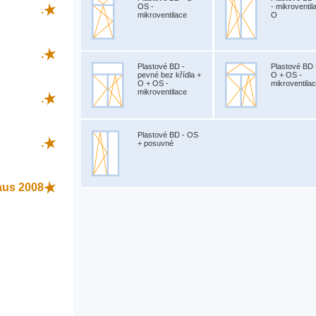
OS -
- mikroventil
.
mikroventilace
O
.
Plastové BD -
Plastové BD 
pevné bez křídla +
O + OS -
O + OS -
mikroventila
mikroventilace
.
Plastové BD - OS
.
+ posuvné
aus 2008