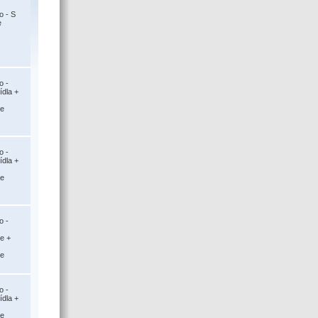
o - S
e
o -
ídla +
ce
o -
ídla +
ce
o -
ce +
ce
o -
ídla +
ce