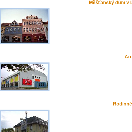
Měšťanský dům v 
Ar
Rodinné 