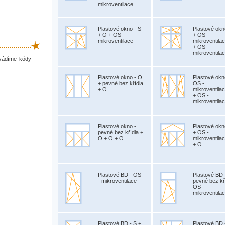
mikroventilace
Plastové okno - S
Plastové okn
+ O + OS -
+ OS -
mikroventilace
mikroventila
.............
+ OS -
mikroventila
uvádíme kódy
Plastové okno - O
Plastové okn
+ pevné bez křídla
OS -
+ O
mikroventila
+ OS -
mikroventila
Plastové okno -
Plastové okn
pevné bez křídla +
+ OS -
O + O + O
mikroventila
+ O
Plastové BD - OS
Plastové BD 
- mikroventilace
pevné bez kř
OS -
mikroventila
Plastové BD - S +
Plastové BD