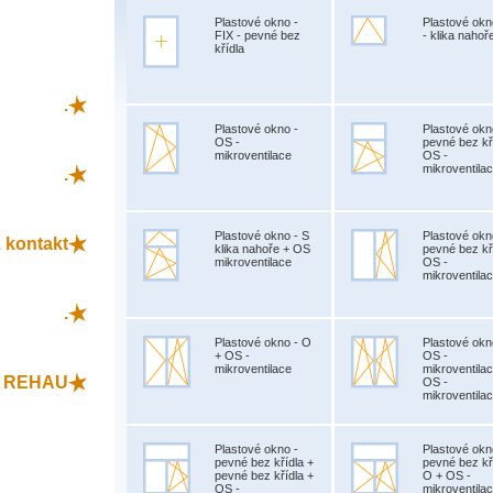
Plastové okno -
Plastové okn
FIX - pevné bez
- klika nahoř
křídla
.
Plastové okno -
Plastové okn
OS -
pevné bez kř
mikroventilace
OS -
mikroventila
.
Plastové okno - S
Plastové okn
 kontakt
klika nahoře + OS
pevné bez kř
mikroventilace
OS -
mikroventila
.
Plastové okno - O
Plastové okn
+ OS -
OS -
mikroventilace
mikroventila
L REHAU
OS -
mikroventila
Plastové okno -
Plastové okn
pevné bez křídla +
pevné bez kř
pevné bez křídla +
O + OS -
OS -
mikroventila