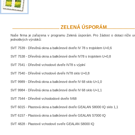
....................................... ZELENÁ ÚSPORÁM..........................
Naše firma je zařazena v programu Zelená úsporám. Pro žádost o dotaci níže 
jednotlivých výrobků:
SVT 7539 - Dřevěná okna a balkónové dveře IV 78 s trojsklem U=0,6
SVT 7538 - Dřevěná okna a balkónové dveře IV78 s trojsklem U=0,8
SVT 7541 - Dřevěné vchodové dveře IV78 s výplní
SVT 7540 - Dřevěné vchodové dveře IV78 sklo U=0,8
SVT 9989 - Dřevěná okna a balkónové dveře IV 68 sklo U=1,0
SVT 9984 - Dřevěná okna a balkónové dveře IV 68 sklo U=1,1
SVT 7544 - Dřevěné vchododové dveře IV68
SVT 6015 - Plastová okna a balkónové dveře GEALAN S8000 IQ sklo 1,1
SVT 6157 - Plastová okna a balkónové dveře GEALAN S7000 IQ
SVT 4828 - Plastové vchodové sveře GEALAN S8000 IQ