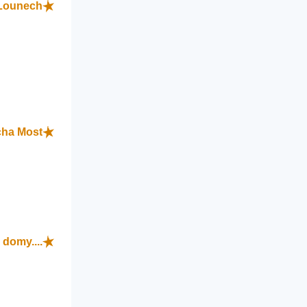
Lounech
cha Most
domy....