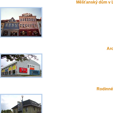
Měšťanský dům v 
Ar
Rodinné 