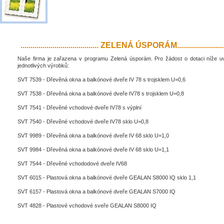
....................................... ZELENÁ ÚSPORÁM..........................
Naše firma je zařazena v programu Zelená úsporám. Pro žádost o dotaci níže 
jednotlivých výrobků:
SVT 7539 - Dřevěná okna a balkónové dveře IV 78 s trojsklem U=0,6
SVT 7538 - Dřevěná okna a balkónové dveře IV78 s trojsklem U=0,8
SVT 7541 - Dřevěné vchodové dveře IV78 s výplní
SVT 7540 - Dřevěné vchodové dveře IV78 sklo U=0,8
SVT 9989 - Dřevěná okna a balkónové dveře IV 68 sklo U=1,0
SVT 9984 - Dřevěná okna a balkónové dveře IV 68 sklo U=1,1
SVT 7544 - Dřevěné vchododové dveře IV68
SVT 6015 - Plastová okna a balkónové dveře GEALAN S8000 IQ sklo 1,1
SVT 6157 - Plastová okna a balkónové dveře GEALAN S7000 IQ
SVT 4828 - Plastové vchodové sveře GEALAN S8000 IQ