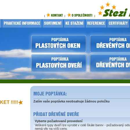
Zatím vaše poptávka neobsahuje žádnou položku
ET !!!!!
Vyberte požadované provedení
Veškeré typy dveří lze vyrobit v celé škále barev - požadovaný ods
nemá vliv na výši ceny.