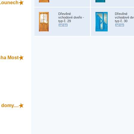
Lounech
Dřevěné
Dřevěné
vchodové dveře -
vchodové dv
typ č. 29
typ č. 30
cha Most
domy....