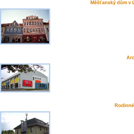
Měšťanský dům v 
Ar
Rodinné 