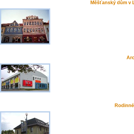
Měšťanský dům v 
Ar
Rodinné 