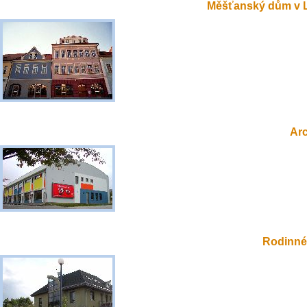
Měšťanský dům v 
Ar
Rodinné 