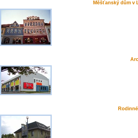
Měšťanský dům v 
Ar
Rodinné 