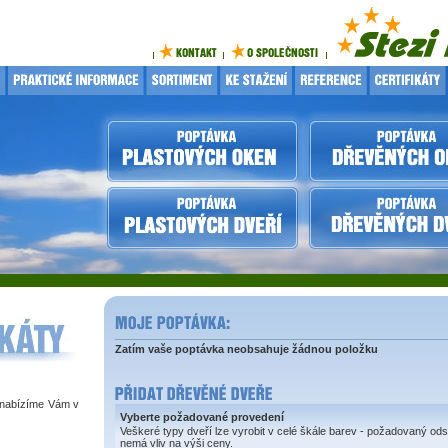
Zatím vaše poptávka neobsahuje žádnou položku
 nabízíme Vám v
Vyberte požadované provedení
Veškeré typy dveří lze vyrobit v celé škále barev - požadovaný ods
nemá vliv na výši ceny.