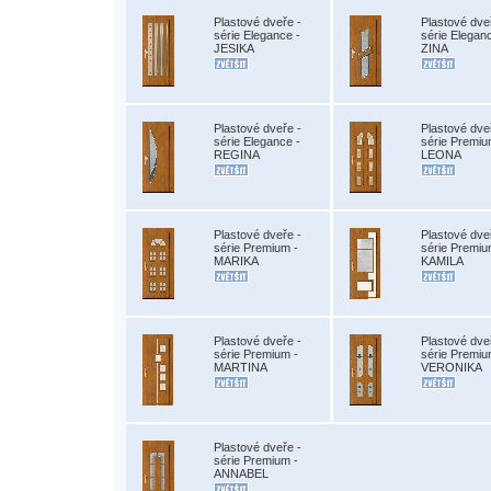
Plastové dveře -
Plastové dve
série Elegance -
série Elegan
JESIKA
ZINA
Plastové dveře -
Plastové dve
série Elegance -
série Premiu
REGINA
LEONA
Plastové dveře -
Plastové dve
série Premium -
série Premiu
MARIKA
KAMILA
Plastové dveře -
Plastové dve
série Premium -
série Premiu
MARTINA
VERONIKA
Plastové dveře -
série Premium -
ANNABEL