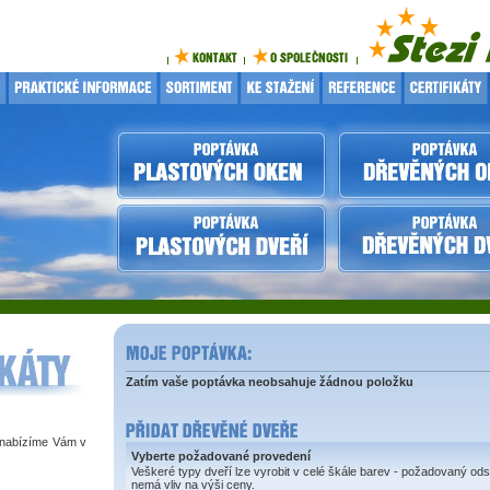
Zatím vaše poptávka neobsahuje žádnou položku
 nabízíme Vám v
Vyberte požadované provedení
Veškeré typy dveří lze vyrobit v celé škále barev - požadovaný ods
nemá vliv na výši ceny.