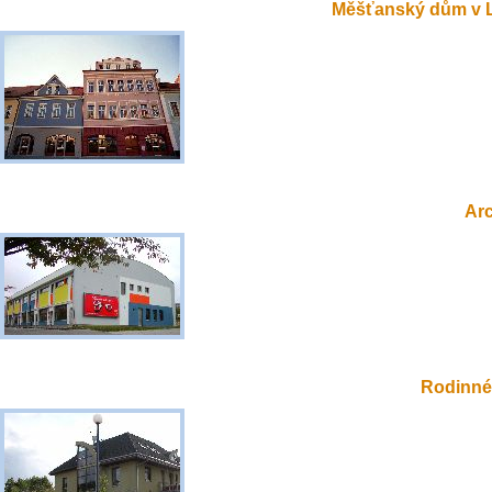
Měšťanský dům v 
Ar
Rodinné 